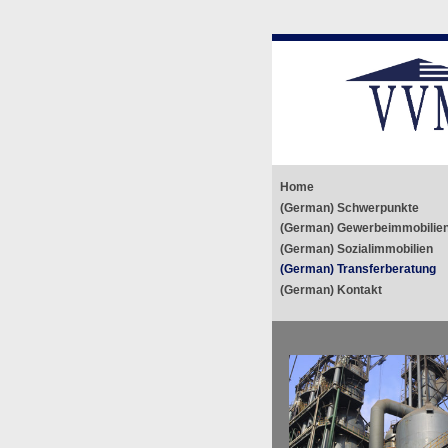
Перейти
Home
к
(German) Schwerpunkte
(German) Gewerbeimmobilie
содержимому
(German) Sozialimmobilien
(German) Transferberatung
(German) Kontakt