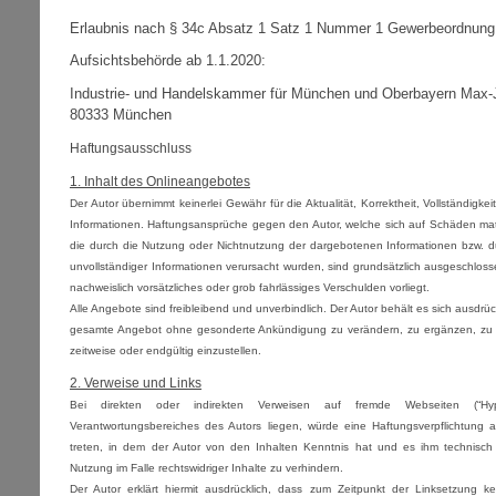
Erlaubnis nach § 34c Absatz 1 Satz 1 Nummer 1 Gewerbeordnung
Aufsichtsbehörde ab 1.1.2020:
Industrie- und Handelskammer für München und Oberbayern Max-J
80333 München
Haftungsausschluss
1. Inhalt des Onlineangebotes
Der Autor übernimmt keinerlei Gewähr für die Aktualität, Korrektheit, Vollständigkeit
Informationen. Haftungsansprüche gegen den Autor, welche sich auf Schäden materi
die durch die Nutzung oder Nichtnutzung der dargebotenen Informationen bzw. d
unvollständiger Informationen verursacht wurden, sind grundsätzlich ausgeschloss
nachweislich vorsätzliches oder grob fahrlässiges Verschulden vorliegt.
Alle Angebote sind freibleibend und unverbindlich. Der Autor behält es sich ausdrück
gesamte Angebot ohne gesonderte Ankündigung zu verändern, zu ergänzen, zu l
zeitweise oder endgültig einzustellen.
2. Verweise und Links
Bei direkten oder indirekten Verweisen auf fremde Webseiten (“Hyp
Verantwortungsbereiches des Autors liegen, würde eine Haftungsverpflichtung au
treten, in dem der Autor von den Inhalten Kenntnis hat und es ihm technisch
Nutzung im Falle rechtswidriger Inhalte zu verhindern.
Der Autor erklärt hiermit ausdrücklich, dass zum Zeitpunkt der Linksetzung ke