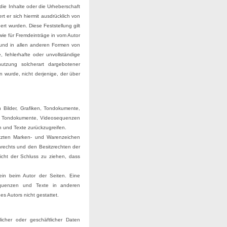
die Inhalte oder die Urheberschaft
rt er sich hiermit ausdrücklich von
ert wurden. Diese Feststellung gilt
wie für Fremdeinträge in vom Autor
n und in allen anderen Formen von
, fehlerhafte oder unvollständige
tzung solcherart dargebotener
n wurde, nicht derjenige, der über
n Bilder, Grafiken, Tondokumente,
en, Tondokumente, Videosequenzen
 und Texte zurückzugreifen.
ützten Marken- und Warenzeichen
rechts und den Besitzrechten der
icht der Schluss zu ziehen, dass
llein beim Autor der Seiten. Eine
sequenzen und Texte in anderen
s Autors nicht gestattet.
icher oder geschäftlicher Daten