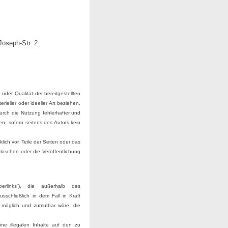
oseph-Str. 2
 oder Qualität der bereitgestellten
eller oder ideeller Art beziehen,
urch die Nutzung fehlerhafter und
en, sofern seitens des Autors kein
lich vor, Teile der Seiten oder das
öschen oder die Veröffentlichung
erlinks”), die außerhalb des
sschließlich in dem Fall in Kraft
 möglich und zumutbar wäre, die
ine illegalen Inhalte auf den zu