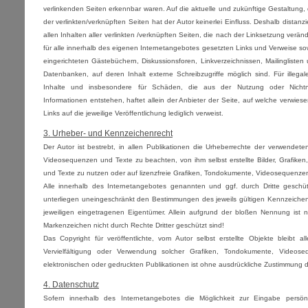
verlinkenden Seiten erkennbar waren. Auf die aktuelle und zukünftige Gestaltung, 
der verlinkten/verknüpften Seiten hat der Autor keinerlei Einfluss. Deshalb distanzie
allen Inhalten aller verlinkten /verknüpften Seiten, die nach der Linksetzung veränd
für alle innerhalb des eigenen Internetangebotes gesetzten Links und Verweise so
eingerichteten Gästebüchern, Diskussionsforen, Linkverzeichnissen, Mailingliste
Datenbanken, auf deren Inhalt externe Schreibzugriffe möglich sind. Für illegale
Inhalte und insbesondere für Schäden, die aus der Nutzung oder Nichtnu
Informationen entstehen, haftet allein der Anbieter der Seite, auf welche verwiese
Links auf die jeweilige Veröffentlichung lediglich verweist.
3. Urheber- und Kennzeichenrecht
Der Autor ist bestrebt, in allen Publikationen die Urheberrechte der verwendete
Videosequenzen und Texte zu beachten, von ihm selbst erstellte Bilder, Grafik
und Texte zu nutzen oder auf lizenzfreie Grafiken, Tondokumente, Videosequenzen
Alle innerhalb des Internetangebotes genannten und ggf. durch Dritte gesch
unterliegen uneingeschränkt den Bestimmungen des jeweils gültigen Kennzeichen
jeweiligen eingetragenen Eigentümer. Allein aufgrund der bloßen Nennung ist n
Markenzeichen nicht durch Rechte Dritter geschützt sind!
Das Copyright für veröffentlichte, vom Autor selbst erstellte Objekte bleibt a
Vervielfältigung oder Verwendung solcher Grafiken, Tondokumente, Video
elektronischen oder gedruckten Publikationen ist ohne ausdrückliche Zustimmung de
4. Datenschutz
Sofern innerhalb des Internetangebotes die Möglichkeit zur Eingabe persönl